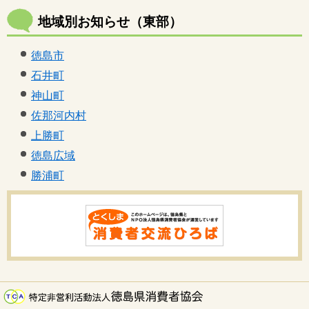
地域別お知らせ（東部）
徳島市
石井町
神山町
佐那河内村
上勝町
徳島広域
勝浦町