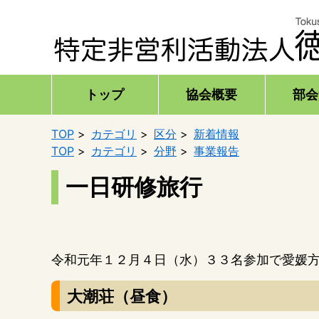
トップ
協会概要
部会
TOP
カテゴリ
区分
新着情報
TOP
カテゴリ
分野
事業報告
一日研修旅行
令和元年１２月４日（水）３３名参加で愛媛
大潮荘（昼食）